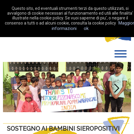
Questo sito, ed eventuali strumenti terzi da questo utilizzati, si
avvalgono di cookie necessari al funzionamento ed utili alle finalita'
illustrate nella cookie policy. Se vuoi saperne di piu', o negare il
Maggior
consenso a tutti o ad alcuni cookie, consulta la cookie policy
DONA ORA
informazioni
ok
CHI SIAMO
COME OPERIAMO
SOSTIENICI
LA MIA RACCOLTA FONDI
Previous
Next
NEWS
CONTATTI
SOSTEGNO AI BAMBINI SIEROPOSITIVI