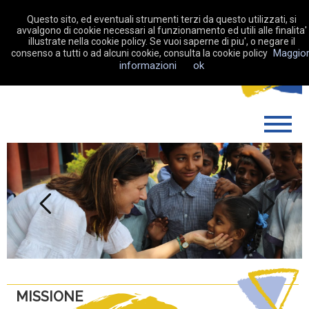
Questo sito, ed eventuali strumenti terzi da questo utilizzati, si
avvalgono di cookie necessari al funzionamento ed utili alle finalita'
illustrate nella cookie policy. Se vuoi saperne di piu', o negare il
Maggior
consenso a tutti o ad alcuni cookie, consulta la cookie policy
DONA ORA
informazioni
ok
CHI SIAMO
COME OPERIAMO
SOSTIENICI
LA MIA RACCOLTA FONDI
Previous
Next
NEWS
CONTATTI
MISSIONE